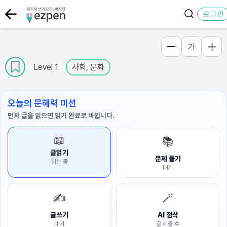
로그인
가
Level 1
사회, 문화
오늘의 문해력 미션
먼저 글을 읽으면 읽기 완료로 바뀝니다.
📖
📚
글읽기
문제 풀기
읽는 중
대기
✍️
🪄
글쓰기
AI 첨삭
대기
글 제출 후