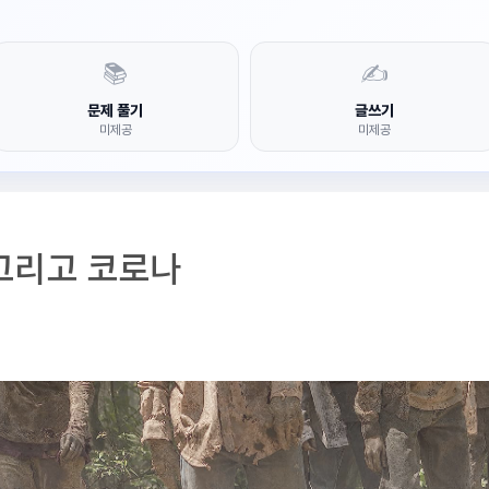
📚
✍️
문제 풀기
글쓰기
미제공
미제공
 그리고 코로나