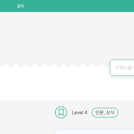
결제
Level 4
인문, 상식