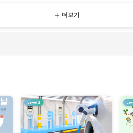
더보기
Level 2
Lev