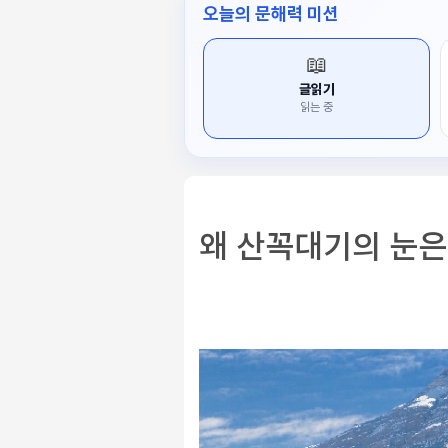
오늘의 문해력 미션
📖
글읽기
읽는 중
왜 산꼭대기의 눈은