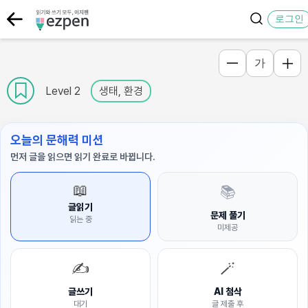
로그인
가
Level 2
생태, 환경
오늘의 문해력 미션
먼저 글을 읽으면 읽기 완료로 바뀝니다.
📖
📚
글읽기
문제 풀기
읽는 중
미제공
✍️
🪄
글쓰기
AI 첨삭
대기
글 제출 후