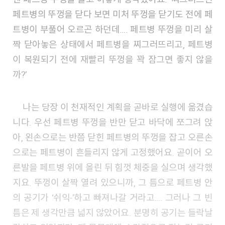
페트병의 뚜껑을 닫다 보면 미처 뚜껑을 닫기도 전에 페
트병이 부풀어 오르곤 하던데…. 페트병 뚜껑을 미리 살
짝 닫아놓은 상태에서 페트병을 찌그러뜨리고, 페트병
이 복원되기 전에 재빨리 뚜껑을 꽉 잠그면 좋지 않을
까?’
나는 당장 이 천재적인 계획을 곧바로 실행에 옮겼습
니다. 우선 페트병 뚜껑을 반만 닫고 바닥에 쪼그려 앉
아, 왼손으로는 반쯤 닫힌 페트병의 뚜껑을 잡고 오른손
으로는 페트병이 흔들리지 않게 고정했어요. 곧이어 오
른발을 페트병 위에 올린 뒤 힘껏 체중을 실으며 생각했
지요. 뚜껑이 살짝 열려 있으니까, 그 틈으로 페트병 안
의 공기가 ‘쉬익-’하고 빠져나갈 거라고…. 그러나 그 빈
틈은 제 생각만큼 넓지 않았어요. 분명히 공기는 들락날