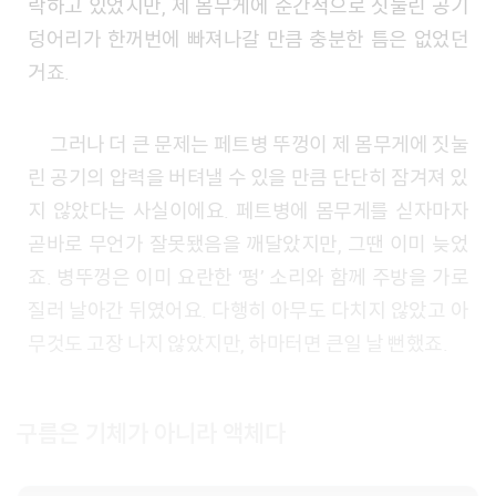
락하고 있었지만, 제 몸무게에 순간적으로 짓눌린 공기
덩어리가 한꺼번에 빠져나갈 만큼 충분한 틈은 없었던
거죠.
그러나 더 큰 문제는 페트병 뚜껑이 제 몸무게에 짓눌
린 공기의 압력을 버텨낼 수 있을 만큼 단단히 잠겨져 있
지 않았다는 사실이에요. 페트병에 몸무게를 싣자마자
곧바로 무언가 잘못됐음을 깨달았지만, 그땐 이미 늦었
죠. 병뚜껑은 이미 요란한 ‘펑’ 소리와 함께 주방을 가로
질러 날아간 뒤였어요. 다행히 아무도 다치지 않았고 아
무것도 고장 나지 않았지만, 하마터면 큰일 날 뻔했죠.
구름은 기체가 아니라 액체다