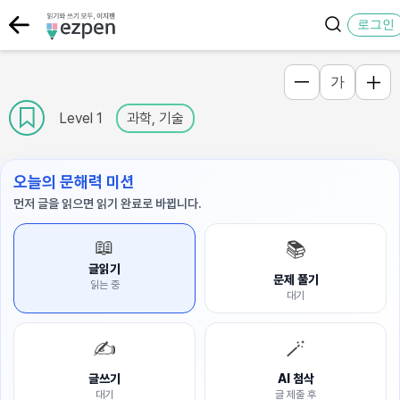
로그인
가
Level 1
과학, 기술
오늘의 문해력 미션
먼저 글을 읽으면 읽기 완료로 바뀝니다.
📖
📚
글읽기
문제 풀기
읽는 중
대기
✍️
🪄
글쓰기
AI 첨삭
대기
글 제출 후