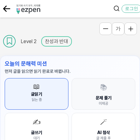
로그인
가
Level 2
찬성과 반대
오늘의 문해력 미션
먼저 글을 읽으면 읽기 완료로 바뀝니다.
📖
📚
글읽기
문제 풀기
읽는 중
미제공
✍️
🪄
글쓰기
AI 첨삭
대기
글 제출 후