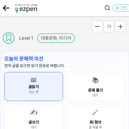
로그인
가
Level 1
대중문화, 미디어
오늘의 문해력 미션
먼저 글을 읽으면 읽기 완료로 바뀝니다.
📖
📚
글읽기
문제 풀기
읽는 중
대기
✍️
🪄
글쓰기
AI 첨삭
대기
글 제출 후