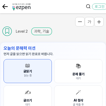
로그인
가
Level 2
과학, 기술
오늘의 문해력 미션
먼저 글을 읽으면 읽기 완료로 바뀝니다.
📖
📚
글읽기
문제 풀기
읽는 중
대기
✍️
🪄
글쓰기
AI 첨삭
대기
글 제출 후