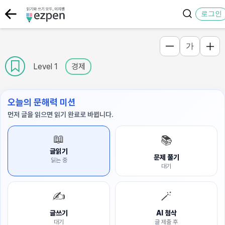
로그인
가
Level 1
경제
오늘의 문해력 미션
먼저 글을 읽으면 읽기 완료로 바뀝니다.
📖
📚
글읽기
문제 풀기
읽는 중
대기
✍️
🪄
글쓰기
AI 첨삭
대기
글 제출 후