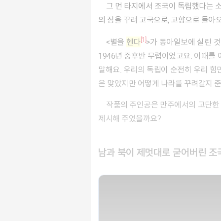
그 먼 타지에서 조국이 독립했다는 소식을 듣는다면, 어떤 기분이 들까요? 몇십 년 묵은 체증이 단번에 내려갈 만큼 후련할 겁니다. 그러니 당장 타지
의 짐을 꾸려 고국으로, 고향으로 돌아
[1]
<별을
헨다
>가 동아일보에 실린 것이
1946년 중후반 무렵이었고요. 이때를
말해요. 우리의 독립이 순전히 우리 힘
은 맞았지만 어떻게 나라를 꾸려갈지 준
작품의 주인공은 만주에서의 고단한 삶을 정리하고 늙은 어머니와 고국을 찾은 사내입니다. 그가 맞이한 조국의 독립이 과연 그에게 삶의 이정표를
제시해 주었을까요?
남과 북이 제멋대로 굳어버린 조