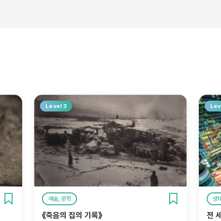
Level 3
Lev
예술, 문학
생태
《죽음의 집의 기록》
전 