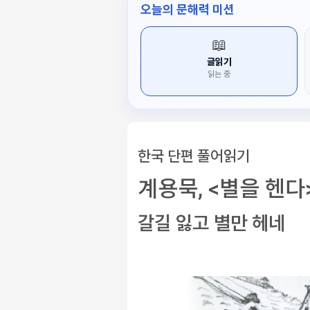
오늘의 문해력 미션
📖
글읽기
읽는 중
한국 단편 풀어읽기
계용묵, <별을 헨다
갈길 잃고 별만 헤네