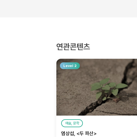
연관콘텐츠
Level 2
예술, 문학
염상섭, <두 파산>