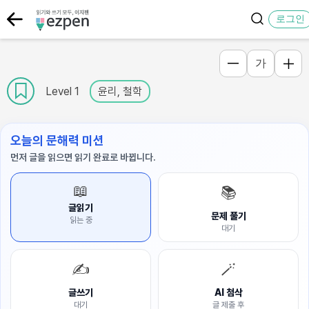
로그인
가
Level 1
윤리, 철학
오늘의 문해력 미션
먼저 글을 읽으면 읽기 완료로 바뀝니다.
📖
📚
글읽기
문제 풀기
읽는 중
대기
✍️
🪄
글쓰기
AI 첨삭
대기
글 제출 후