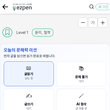
로그인
가
Level 1
윤리, 철학
오늘의 문해력 미션
먼저 글을 읽으면 읽기 완료로 바뀝니다.
📖
📚
글읽기
문제 풀기
읽는 중
대기
✍️
🪄
글쓰기
AI 첨삭
대기
글 제출 후