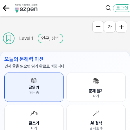
로그인
가
Level 1
인문, 상식
오늘의 문해력 미션
먼저 글을 읽으면 읽기 완료로 바뀝니다.
📖
📚
글읽기
문제 풀기
읽는 중
대기
✍️
🪄
글쓰기
AI 첨삭
대기
글 제출 후