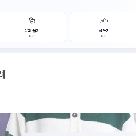
📚
✍️
문제 풀기
글쓰기
대기
대기
례