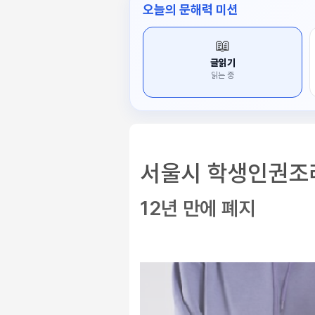
오늘의 문해력 미션
📖
글읽기
읽는 중
서울시 학생인권조
12년 만에 폐지