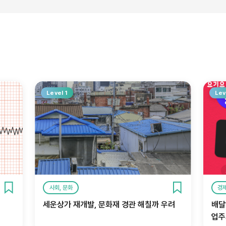
Level 1
Lev
사회, 문화
경
세운상가 재개발, 문화재 경관 해칠까 우려
배달
업주