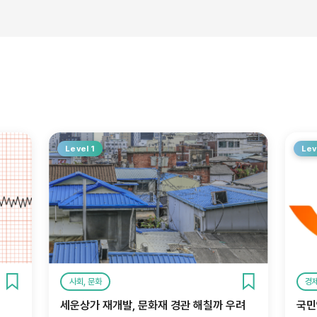
Level 1
Lev
사회, 문화
경
세운상가 재개발, 문화재 경관 해칠까 우려
국민