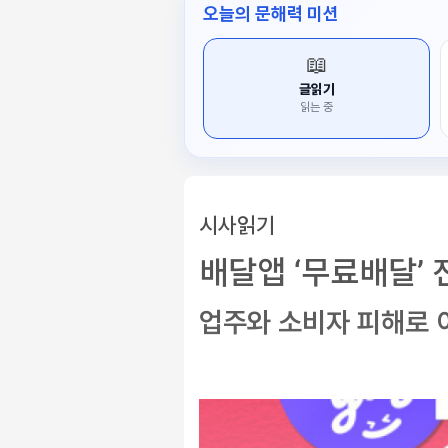
오늘의 문해력 미션
📖
글읽기
읽는 중
시사읽기
배달앱 ‘무료배달’ 
업주와 소비자 피해로 