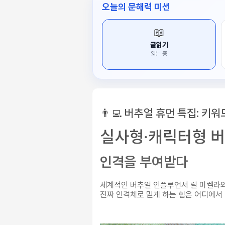
오늘의 문해력 미션
📖
글읽기
읽는 중
👨‍💻 버추얼 휴먼 특집: 키
실사형·캐릭터형 버
인격을 부여받다
세계적인 버추얼 인플루언서 릴 미켈라와
진짜 인격체로 믿게 하는 힘은 어디에서 