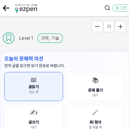
로그인
가
Level 1
과학, 기술
오늘의 문해력 미션
먼저 글을 읽으면 읽기 완료로 바뀝니다.
📖
📚
글읽기
문제 풀기
읽는 중
대기
✍️
🪄
글쓰기
AI 첨삭
대기
글 제출 후