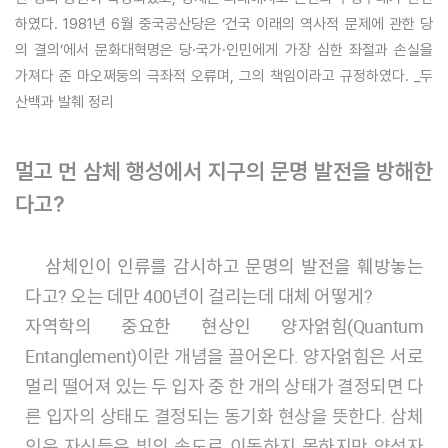
하였다. 1981년 6월 중국공산당은 ‘건국 이래의 역사적 문제에 관한 당
의 결의’에서 문화대혁명은 당·국가·인민에게 가장 심한 좌절과 손실을
가져다 준 마오쩌둥의 극좌적 오류며, 그의 책임이라고 규정하였다. _두
산백과 발췌 정리
멀고 먼 삼체 행성에서 지구의 문명 발전을 방해한
다고?
삼체인이 인류를 감시하고 문명의 발전을 훼방놓는
다고? 오는 데만 400년이 걸리는데 대체 어떻게?
자역학의 중요한 현상인 양자얽힘(Quantum
Entanglement)이란 개념을 끌어온다. 양자얽힘은 서로
멀리 떨어져 있는 두 입자 중 한 개의 상태가 결정되면 다
른 입자의 상태도 결정되는 동기화 현상을 뜻한다. 삼체
인은 자신들은 빛의 속도로 이동하지 못하지만 양성자