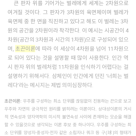
큰 판자 위를 기어가는 벌레에게 세계는 2차원으로
여겨질 것이다. 그 판자가 3차원의 육면체이며 벌레가
육면체 중 한 면을 직진하고 있다고 해도 이 벌레는 3차
원의 공간을 2차원이라 착각한다. 이 예시는 시공간이 4
차원(공간의 3차원과 시간의 1차원)으로 구성되어 있으
며,
초끈이론
에 따라 이 세상이 4차원을 넘어 11차원으
로 되어 있다는 것을 설명할 때 많이 사용한다. 인간 역
시 판자 위의 벌레처럼 11차원을 인식하기 어렵다는 걸
설명하기 위해서다. 삼체인이 인간에게 던진 ‘너희는 벌
레다’라는 메시지는 제법 의미심장하다.
초끈이론
: 우주를 구성하는 최소 단위를 끊임없이 진동하는 끈으로 보고
우주와 자연의 궁극적인 원리를 밝히려는 이론이다. 상대성이론의 거시
적 연속성과 양자역학의 미시적 불연속성 사이에 존재하는 모순을 해결
할 수 있을것으로 생각되는 이론 후보 중 하나이다. 우주를 구성하는 최
소 단위를 양성자·중성자·전자 같은 소립자나 쿼크 등 구(球)의 형태가