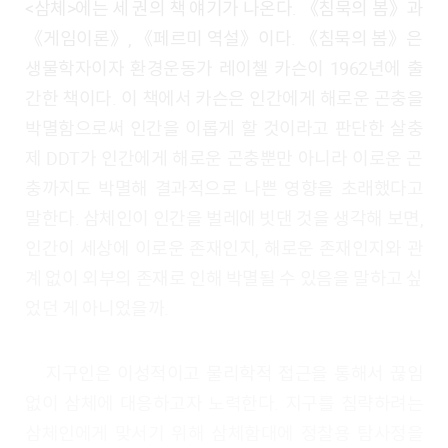
<삼체>에는 세 권의 책 얘기가 나온다. 《침묵의 봄》과
《게임이론》, 《페르미 역설》이다. 《침묵의 봄》은
생물학자이자 환경운동가 레이첼 카슨이 1962년에 출
간한 책이다. 이 책에서 카슨은 인간에게 해로운 곤충을
박멸함으로써 인간을 이롭게 할 것이라고 판단한 살충
제 DDT가 인간에게 해로운 곤충뿐만 아니라 이로운 곤
충까지도 박멸해 결과적으로 나쁜 영향을 초래했다고
말한다. 삼체인이 인간을 벌레에 빗댄 것을 생각해 보면,
인간이 세상에 이로운 존재인지, 해로운 존재인지와 관
계 없이 외부의 존재로 인해 박멸될 수 있음을 말하고 싶
었던 게 아니었을까.
지구인은 이성적이고 물리학적 접근을 통해서 끊임
없이 삼체에 대응하고자 노력한다. 지구를 침략하려는
삼체인에게 맞서기 위해 삼체함대에 정찰용 탐사정을