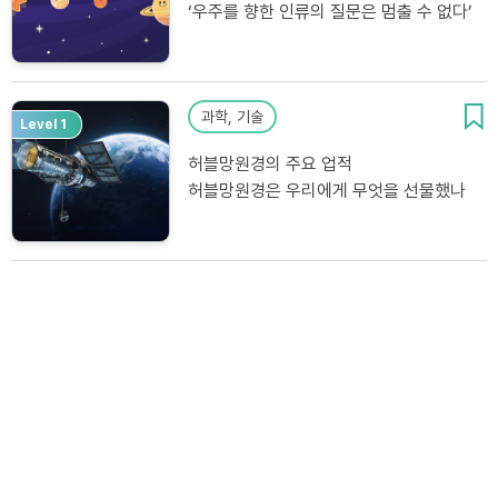
‘우주를 향한 인류의 질문은 멈출 수 없다’
과학, 기술
Level 1
허블망원경의 주요 업적
허블망원경은 우리에게 무엇을 선물했나