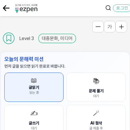
로그인
가
Level 3
대중문화, 미디어
오늘의 문해력 미션
먼저 글을 읽으면 읽기 완료로 바뀝니다.
📖
📚
글읽기
문제 풀기
읽는 중
대기
✍️
🪄
글쓰기
AI 첨삭
대기
글 제출 후