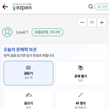
로그인
가
Level 1
대중문화, 미디어
오늘의 문해력 미션
먼저 글을 읽으면 읽기 완료로 바뀝니다.
📖
📚
글읽기
문제 풀기
읽는 중
대기
✍️
🪄
글쓰기
AI 첨삭
대기
글 제출 후