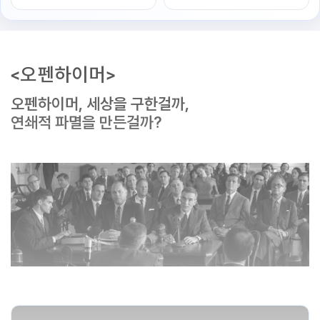
<오펜하이머>
오펜하이머, 세상을 구한걸까,
연쇄적 파멸을 만든걸까?