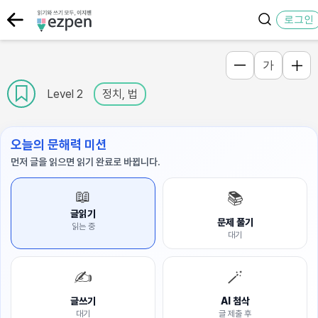
로그인
가
Level 2
정치, 법
오늘의 문해력 미션
먼저 글을 읽으면 읽기 완료로 바뀝니다.
📖
📚
글읽기
문제 풀기
읽는 중
대기
✍️
🪄
글쓰기
AI 첨삭
대기
글 제출 후