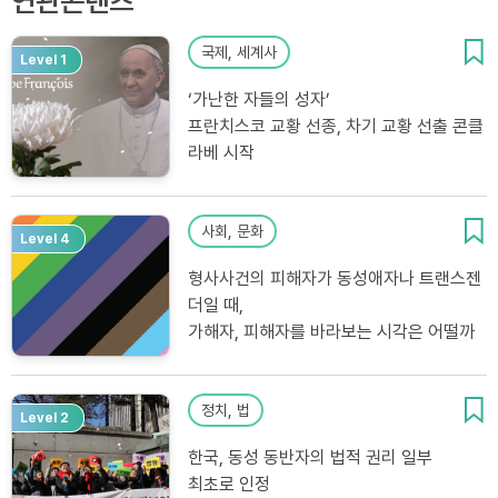
연관콘텐츠
국제, 세계사
Level 1
‘가난한 자들의 성자’
프란치스코 교황 선종, 차기 교황 선출 콘클
라베 시작
사회, 문화
Level 4
형사사건의 피해자가 동성애자나 트랜스젠
더일 때,
가해자, 피해자를 바라보는 시각은 어떨까
정치, 법
Level 2
한국, 동성 동반자의 법적 권리 일부
최초로 인정