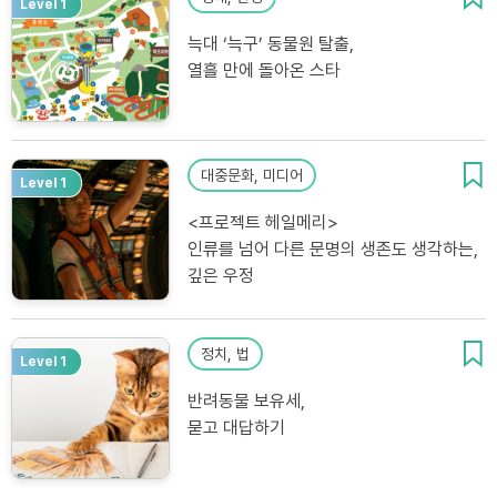
Level 1
늑대 ‘늑구’ 동물원 탈출,
열흘 만에 돌아온 스타
대중문화, 미디어
Level 1
<프로젝트 헤일메리>
인류를 넘어 다른 문명의 생존도 생각하는,
깊은 우정
정치, 법
Level 1
반려동물 보유세,
묻고 대답하기