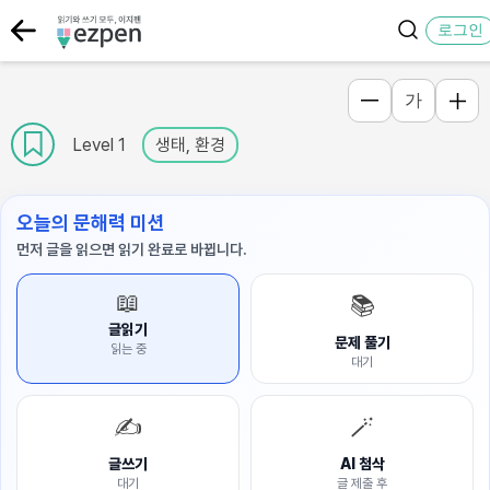
로그인
가
Level 1
생태, 환경
오늘의 문해력 미션
먼저 글을 읽으면 읽기 완료로 바뀝니다.
📖
📚
글읽기
문제 풀기
읽는 중
대기
✍️
🪄
글쓰기
AI 첨삭
대기
글 제출 후