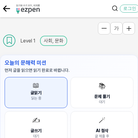
로그인
가
Level 1
사회, 문화
오늘의 문해력 미션
먼저 글을 읽으면 읽기 완료로 바뀝니다.
📖
📚
글읽기
문제 풀기
읽는 중
대기
✍️
🪄
글쓰기
AI 첨삭
대기
글 제출 후