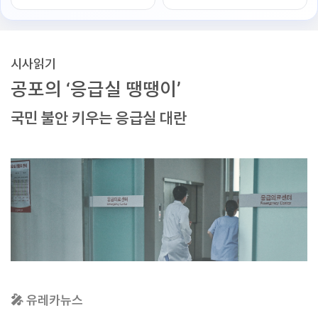
시사읽기
공포의 ‘응급실 땡땡이’
국민 불안 키우는 응급실 대란
🎤 유레카뉴스