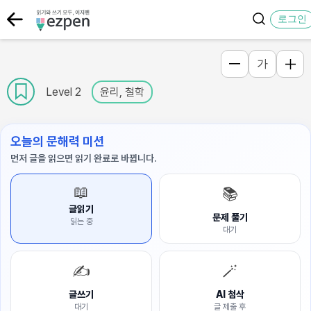
로그인
가
Level 2
윤리, 철학
오늘의 문해력 미션
먼저 글을 읽으면 읽기 완료로 바뀝니다.
📖
📚
글읽기
문제 풀기
읽는 중
대기
✍️
🪄
글쓰기
AI 첨삭
대기
글 제출 후