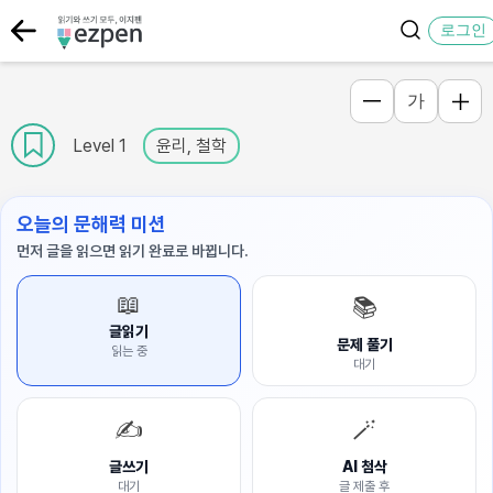
로그인
가
Level 1
윤리, 철학
오늘의 문해력 미션
먼저 글을 읽으면 읽기 완료로 바뀝니다.
📖
📚
글읽기
문제 풀기
읽는 중
대기
✍️
🪄
글쓰기
AI 첨삭
대기
글 제출 후