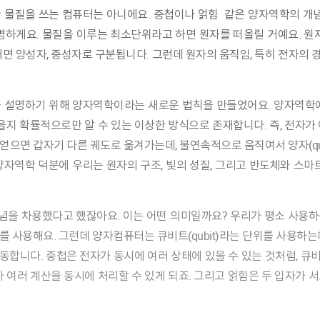
한
물질
을
쓰
는
컴퓨터
는
아니에
요.
중
첩이나
얽힘
같은 양자역학
의
개
명하게
요.
물질을
이루
는 최소단위라고
하
면
원자
를
떠올
릴
거예
요.
원자
개
면
양성
자,
중성자
로
구분됩니
다.
그런
데
원자
의
움직
임,
특
히
전자
의
를 설명하기 위해 양자역학이라는 새로운 법칙을 만들었어
요.
양자역학에
있을지 확률적으로만 알 수 있는 이상한 방식으로 존재
합니다.
즉, 전자가
 얻으면 갑자기 다른 궤도로
옮겨
가는데,
불연속적으로 움직
여서
양자(q
자역학 덕분에 우리는 원자의 구조, 빛의 성질, 그리고 반도체와 스마
념
을
차용했다
고
했잖아
요.
이
는
어
떤
의미일까
요?
우리가 평소 사용하는
위를 사용해요. 그런데 양자컴퓨터는 큐비트(qubit)라는 단위를 사용하
합니다. 중첩은 전자가 동시에 여러 상태에 있을 수 있는 것처럼, 큐비트
 여러 계산을 동시에 처리할 수 있게 되죠. 그리고 얽힘은 두 입자가 