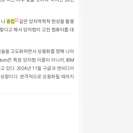
[2]
이나
중첩
같은 양자역학적 현상을 활용
렇다
고
해
서
양자컴
이
고
전
컴퓨터
를
대
기술
을
고
도화하면서
상용화
를
향
해
나아
antum은 특정 양자컴
이름이 아니라, IBM
하
고
있
다.
2
024
년
11
월
구글
과
엔비디아
 상황이다. 본격적으로
상용
화될
때까
지