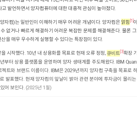
라고 발언하면서 양자컴퓨터에 대한 대중적 관심이 높아졌다.
[1]
(양자컴)는 일반인이 이해하기 매우 어려운 개념이다. 양자컴은
얽힘
 수
없거
나 빠르게
해결하
기
어려
운
복잡
한
문제
를
해결
해준다.
물론
그
연산
을 매우
우수하
게
실행
할 수
있다
는
특장점
이
있
다.
[3]
발
을
시작했
다.
10
년 내
상용화
를
목표
로 현재
오
류
정
정,
큐비트
확장
2016년부터 상용 플랫폼을 운영하며 양자 생태계를 주도해왔다.
IBM Qu
로젝트와 브랜드 이름
이다.
I
BM
은
2029년까
지
양자
컴
구축
을
목표
로
으로
발표했
다.
현
재 양자컴의 앞날이
밝
아 관련 분야에 투자금이 몰리는
는
있
어
보인
다.
(2025년 1월)