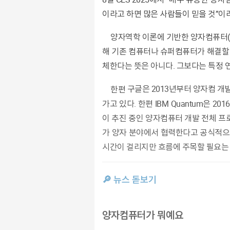
이라고 하면 많은 사람들이 믿을 것”이
양자역학 이론에 기반한 양자컴퓨터
해 기존 컴퓨터나
슈퍼컴퓨터
가
해
결할
체한다
는
뜻
은
아니
다.
그보다
는
특
정
한편
구글
은
2013년부
터 양자컴
개
가
고
있
다.
한편 IBM Quantum은 
이 추진 중인 양자컴퓨터 개발 전체 프
가
양
자
분야에
서
협력한다
고
공
식적
시간
이 걸리지만 흐름에
주목
할
필요
🔎 뉴스 돋보기
양자컴퓨터가 뭐예요