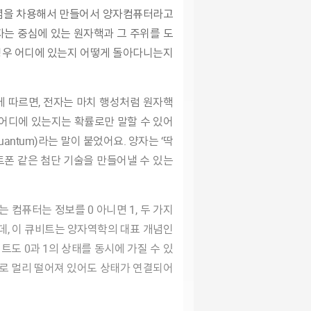
념
을
차용해
서
만들어
서
양자컴퓨터라
고
는 중심에 있는 원자핵과 그 주위를 도
경
우
어디
에
있는
지
어떻
게
돌아다니는
지
 따르면, 전자는 마치 행성처럼 원자핵
 어디에 있는지는 확률로만 말할 수 있
어
uantum)라는 말이 붙
었어요.
양자는 ‘딱
트폰 같은 첨단 기술
을
만들어
낼 수
있
는
 컴퓨터는 정보를 0 아니면 1, 두 가지
는데, 이 큐비트는 양자역학의 대표 개념인
도 0과 1의 상태를 동시에 가질 수 있
서로 멀리 떨어져 있어도 상태가 연결되어