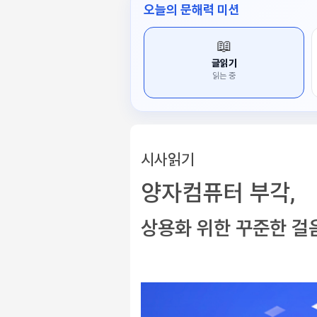
오늘의 문해력 미션
📖
글읽기
읽는 중
시사읽기
양자컴퓨터 부각,
상용화 위한 꾸준한 걸