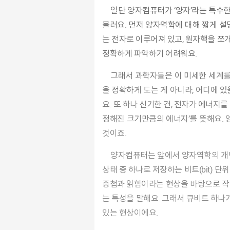
일단
양자컴퓨터
가
‘양
자’
라
는
특수
불러
요.
먼저
양자역학
에 대해 짧게
설
는 전자로 이루어져 있
고,
원자핵
을
쪼
정확하
게
파악하
기
어려워
요.
그래
서
과학자들은 이 미세한 세계
을 정확하게 도는 게 아니라, 어디에 
요.
또 하나 신기한 건, 전자가 에너지를
정해진 크기만큼의 에너지’를 뜻
해요.
양
것이
죠.
양자컴퓨터는
앞에
서
양자역학
의
개
상태 중 하나로 저장하는 비트(
bit
) 단
중첩과 얽힘이라는 현상을 바탕으로 작동
는 특성을
말해
요.
그래서 큐비트 하나가
있는 현상이에요.