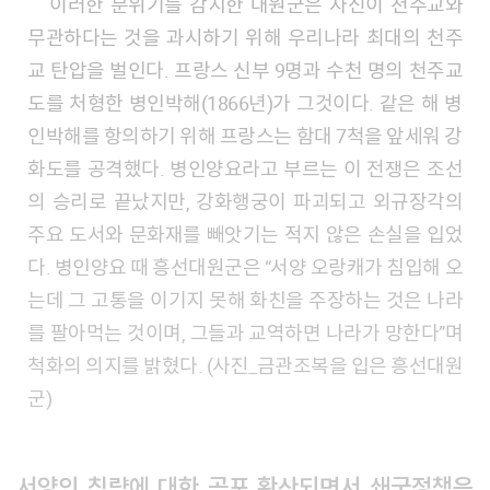
이러한 분위기를 감지한 대원군은 자신이 천주교와
무관하다는 것을 과시하기 위해 우리나라 최대의 천주
교 탄압을 벌인다. 프랑스 신부 9명과 수천 명의 천주교
도를 처형한 병인박해(1866년)가 그것이다. 같은 해 병
인박해를 항의하기 위해 프랑스는 함대 7척을 앞세워 강
화도를 공격했다. 병인양요라고 부르는 이 전쟁은 조선
의 승리로 끝났지만, 강화행궁이 파괴되고 외규장각의
주요 도서와 문화재를 빼앗기는 적지 않은 손실을 입었
다. 병인양요 때 흥선대원군은 “서양 오랑캐가 침입해 오
는데 그 고통을 이기지 못해 화친을 주장하는 것은 나라
를 팔아먹는 것이며, 그들과 교역하면 나라가 망한다”며
척화의 의지를 밝혔다. (사진_금관조복을 입은 흥선대원
군)
서양의 침략에 대한 공포 확산되면서 쇄국정책은