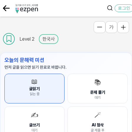
로그인
가
Level 2
한국사
오늘의 문해력 미션
먼저 글을 읽으면 읽기 완료로 바뀝니다.
📖
📚
글읽기
문제 풀기
읽는 중
대기
✍️
🪄
글쓰기
AI 첨삭
대기
글 제출 후