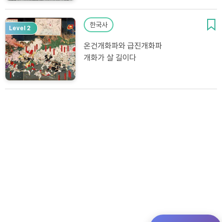
한국사
Level 2
온건개화파와 급진개화파
개화가 살 길이다