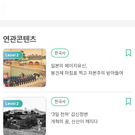
흥선대원군 ‘쇄국’의 빗장 걸어 이양선 등장하다
오디오북
▶
연관콘텐츠
한국사
Level 2
일본의 메이지유신,
봉건제 마침표 찍고 자본주의 받아들여
한국사
Level 2
‘3일 천하’ 갑신정변
개혁의 꿈, 산산이 깨지다