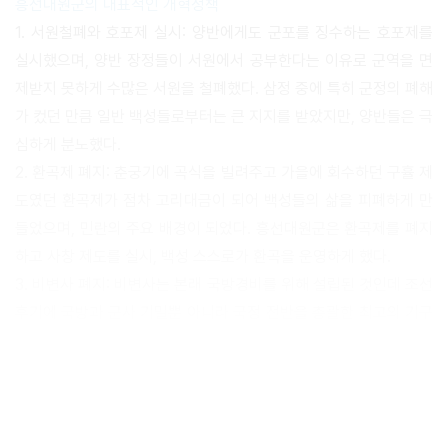
흥선대원군의 대표적인 개혁정책
1. 서원철폐와 호포제 실시: 양반에게도 군포를 징수하는 호포제를
실시했으며, 양반 장정들이 서원에서 공부한다는 이유로 군역을 면
제받지 못하게 수많은 서원을 철폐했다. 삼정 중에 특히 군정의 폐해
가 컸던 만큼 일반 백성들로부터는 큰 지지를 받았지만, 양반들은 극
심하게 분노했다.
2. 환곡제 폐지: 춘궁기에 곡식을 빌려주고 가을에 회수하던 구휼 제
도였던 환곡제가 점차 고리대금이 되어 백성들의 삶을 피폐하게 만
들었으며, 민란의 주요 배경이 되었다. 흥선대원군은 환곡제를 폐지
하고 사창 제도를 실시, 백성 스스로가 환곡을 운영하게 했다.
3. 비변사 폐지: 비변사는 본래 국방경비를 위해 설립된 것인데 조선
후기에 국방과 군사 기밀뿐 아니라 국정 전반을 총괄한 최고의 기구
로 권력의 중심이 됐다. 흥선대원군은 비변사를 폐지하고 본래 국정
최고기구인 의정부의 기능을 강화했다.
4. 쇄국정책 : 문호를 닫고 서양과 통상하지 않았던 대외정책.