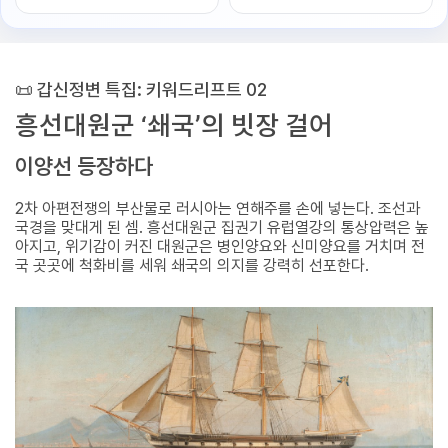
📜 갑신정변 특집: 키워드리프트 02
흥선대원군 ‘쇄국’의 빗장 걸어
이양선 등장하다
2차 아편전쟁의 부산물로 러시아는 연해주를 손에 넣는다. 조선과
국경을 맞대게 된 셈. 흥선대원군 집권기 유럽열강의 통상압력은 높
아지고, 위기감이 커진 대원군은 병인양요와 신미양요를 거치며 전
국 곳곳에 척화비를 세워 쇄국의 의지를 강력히 선포한다.