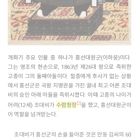
개화기 주요 인물 중 하나가 흥선대원군(이하응)이다.
그는 영조의 현손으로, 1863년 제26대 왕으로 즉위한
고종이 그의 둘째아들이다. 철종에게 후사가 없는 상황
에서 흥선군은 국왕 지명권을 가진 궐내 최고 어른 조대
비의 승인 아래 아들을 즉위시켰다. 이때 고종의 나이가
[2]
어려(12세) 조대비가
수렴청정
을 했고, 흥선대원군이
이 역할을 넘겨받는다.
조대비가 흥선군의 손을 들어준 것은 안동 김씨의 60