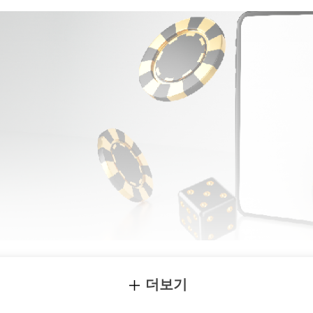
더보기
소셜미디어는 범죄의 온상지? 성범죄, 온라인도박, 마약까
오디오북