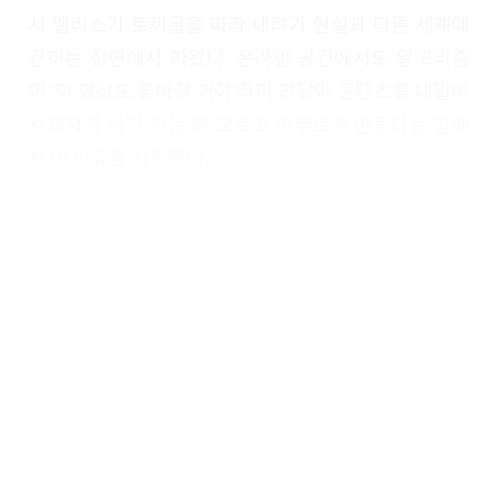
서 앨리스가 토끼굴을 따라 내려가 현실과 다른 세계에
갇히는 장면에서 따왔다. 온라인 공간에서도 알고리즘
이 ‘이 영상도 좋아할 거야’라며 연달아 콘텐츠를 내밀어
사용자가 시간 가는 줄 모르고 머무르게 만든다는 점에
서 이 비유를 차용했다.
내가
‘알고리즘’
에 끌려다니는 동안
특집 맛보기| 가상 인터뷰_알고리즘이 뭐야?
키워드리포트
01 알고리즘, 디지털 세계로 이끄는 블랙홀
02 글로벌 빅테크 기업의 관심경제에 놀아나는 우리들…
03 구글 알고리즘 ‘페이지랭크’, 추천 시스템의 문을 열다
04 딥러닝, 생성형 AI: 추천에서 소비로, 콘텐츠 생산까지 업그레이드하
다
05 알고리즘 쳇바퀴에 빠진 우리들, 당신에게 ‘경험’이란 무엇인가요?