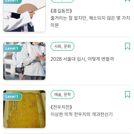
Level 1
《홍길동전》
줄거리는 잘 알지만, 해소되지 않은 몇 가지
의문
사회, 문화
Level 1
2028 서울대 입시, 어떻게 변할까
예술, 문학
Level 1
《전우치전》
이상한 의적 전우치의 개과천선기