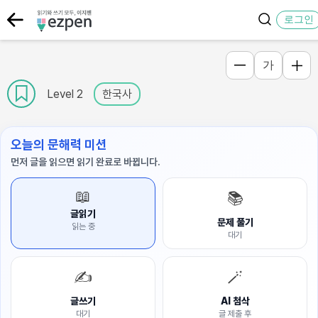
로그인
가
Level 2
한국사
오늘의 문해력 미션
먼저 글을 읽으면 읽기 완료로 바뀝니다.
📖
📚
글읽기
문제 풀기
읽는 중
대기
✍️
🪄
글쓰기
AI 첨삭
대기
글 제출 후