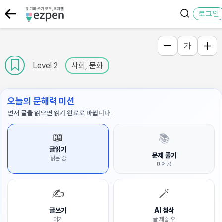
로그인
가
Level 2
사회, 문화
오늘의 문해력 미션
먼저 글을 읽으면 읽기 완료로 바뀝니다.
📖
📚
글읽기
문제 풀기
읽는 중
미제공
✍️
🪄
글쓰기
AI 첨삭
대기
글 제출 후