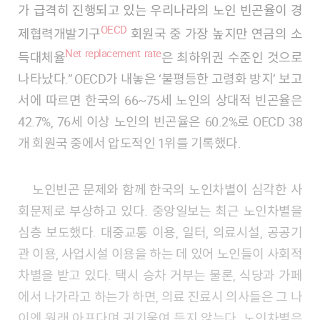
가 급격히 진행되고 있는 우리나라의 노인 빈곤율이 경
OECD
제협력개발기구
회원국 중 가장 높지만 연금의 소
Net replacement rate
득대체율
은 최하위권 수준인 것으로
나타났다.” OECD가 내놓은 ‘불평등한 고령화 방지’ 보고
서에 따르면 한국의 66~75세 노인의 상대적 빈곤율은
42.7%, 76세 이상 노인의 빈곤율은 60.2%로 OECD 38
개 회원국 중에서 압도적인 1위를 기록했다.
노인빈곤 문제와 함께 한국의 노인차별이 심각한 사
회문제로 부상하고 있다. 중앙일보는 최근 노인차별을
심층 보도했다. 대중교통 이용, 일터, 의료시설, 공공기
관 이용, 사업시설 이용을 하는 데 있어 노인들이 사회적
차별을 받고 있다. 택시 승차 거부는 물론, 식당과 가페
에서 나가라고 하는가 하면, 의료 진료시 의사들은 그 나
이엔 원래 아프다며 귀기울여 듣지 않는다. 노인차별은