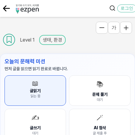
로그인
가
Level 1
생태, 환경
오늘의 문해력 미션
먼저 글을 읽으면 읽기 완료로 바뀝니다.
📖
📚
글읽기
문제 풀기
읽는 중
대기
✍️
🪄
글쓰기
AI 첨삭
대기
글 제출 후