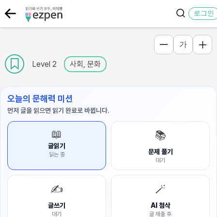
로그인
가
Level 2
사회, 문화
오늘의 문해력 미션
먼저 글을 읽으면 읽기 완료로 바뀝니다.
📖
📚
글읽기
문제 풀기
읽는 중
대기
✍️
🪄
글쓰기
AI 첨삭
대기
글 제출 후