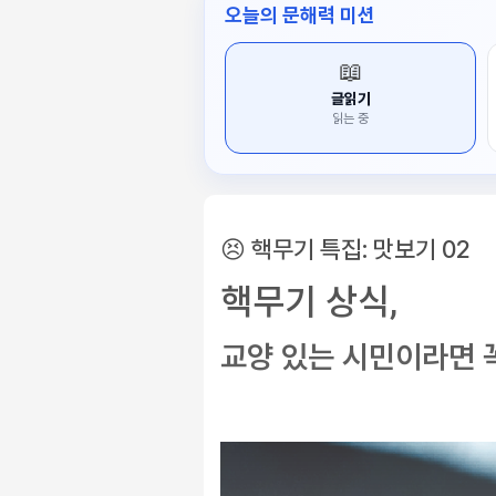
오늘의 문해력 미션
📖
글읽기
읽는 중
😣 핵무기 특집: 맛보기 02
핵무기 상식,
교양 있는 시민이라면 