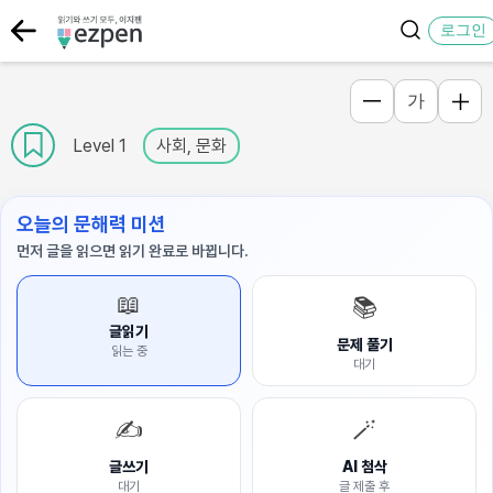
로그인
가
Level 1
사회, 문화
오늘의 문해력 미션
먼저 글을 읽으면 읽기 완료로 바뀝니다.
📖
📚
글읽기
문제 풀기
읽는 중
대기
✍️
🪄
글쓰기
AI 첨삭
대기
글 제출 후