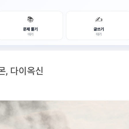
📚
✍️
문제 풀기
글쓰기
대기
대기
몬, 다이옥신