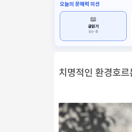
오늘의 문해력 미션
📖
글읽기
읽는 중
치명적인 환경호르