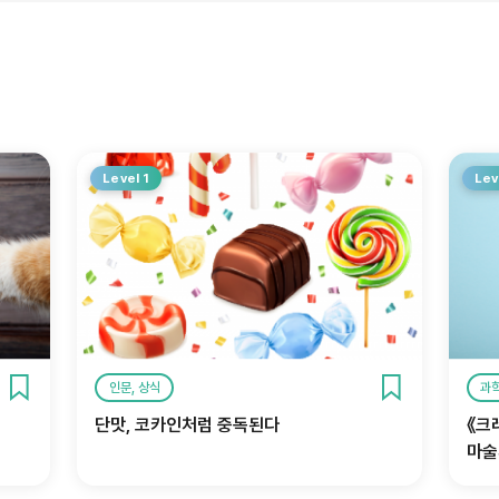
Level 1
Lev
인문, 상식
과학
단맛, 코카인처럼 중독된다
《크
마술