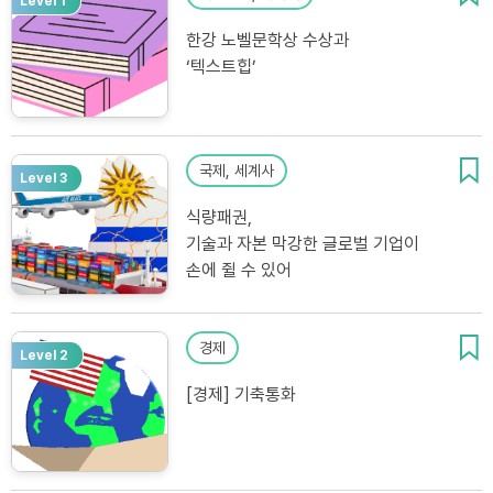
Level 1
한강 노벨문학상 수상과
‘텍스트힙’
국제, 세계사
Level 3
식량패권,
기술과 자본 막강한 글로벌 기업이
손에 쥘 수 있어
경제
Level 2
[경제] 기축통화