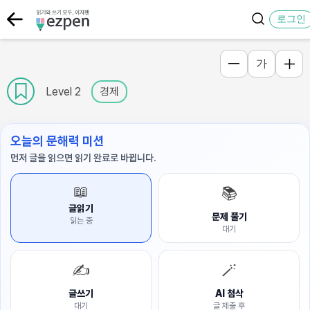
로그인
가
Level 2
경제
오늘의 문해력 미션
먼저 글을 읽으면 읽기 완료로 바뀝니다.
📖
📚
글읽기
문제 풀기
읽는 중
대기
✍️
🪄
글쓰기
AI 첨삭
대기
글 제출 후