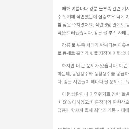
매해 여름마다 강릉 물부족 관련 기사가 빠짐없이 등장해왔어요. 1990년대부터 주기적으로 가뭄과 단수 사태를 겪어왔습니다. 2014년에도 제한급
수 위기에 직면했는데 집중호우 덕에 겨
참 낮은 수치였어요. 작년 8월 말에도
닥을 드러냈습니다. 강릉 물 부족 사태
강릉 물 부족 사태가 반복되는 이유는 여러 가지 있는데요, 기후 및 지형적 특성이 큽니다. 강릉은 급경사 지역이라 태풍이나 집중호우가 내려도 바
로 동해로 흘러가 빗물 저장이 어렵습니
하지만 더 큰 문제가 있습니다. 이런 문제가 있는데도 대비하지 않았다는 점입니다. 강릉 인구가 약 21만 명이고 하루에 67만6000t의 상수를 공급
하는데, 농업용수와 생활용수를 공급하
다. 강릉 시민들이 해마다 물 문제로 
이런 상황이니 기후위기로 인한 돌발적인 가뭄에 속수무책이었던 겁니다. 올해 상반기(2월 중순부터 8월 중순), 6개월 동안 누적 강수량이 평년 대
비 50% 이하였고, 마른장마와 푄현상으
급증이 합쳐져 올해 최악의 가뭄 사태에