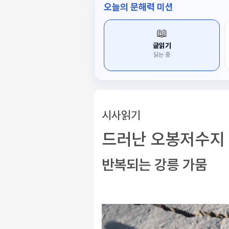
오늘의 문해력 미션
📖
글읽기
읽는 중
시사읽기
드러난 오봉저수지
반복되는 강릉 가뭄