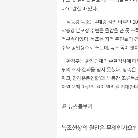
구토 및 설사를 일으키는 독성물질이다.
다’고 말한 바 있다.
낙동강 녹조는 4대강 사업 이후인 2012년 무렵부터 발생, 해가 갈수록 녹조 시기는 길어지고, 규모가 커지면서 양상이 심각해지고 있다. 올해8월 초,
낙동강 본포장 주변은 물감을 푼 듯 초
역부족이었다. 녹조는 지역 주민들의 건
수와 공업용수로 쓰는데, 녹조 독이 많
환경부는 환경단체의 수질검사에 대해 정확도가 낮아 신뢰할 수 없다고 주장했고, 반대로 시민들과 환경단체는 조류독소가 검출되지 않았다는 환경
부의 조사 결과를 믿지 못했다. 양측은
워크, 환경운동연합)과 낙동강 조류독소
차원 대책 마련의 길이 열리길 기대한다.(
🔎
뉴스돋보기
녹조현상의 원인은 무엇인가요?