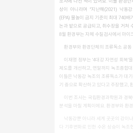
조사에 나선 적이 있어요. 이들 환경
상이 아니라며 “지난해(2021) 낙
(EPA) 물놀이 금지 기준의 최대 740
논과 밭으로 공급되고, 취수장을 거쳐 
8월 환경부는 자체 수질검사에서 마이
환경부와 환경단체의 조류독소 공동
이재명 정부는 ‘4대강 자연성 회복’을 공약으로 내놓은 바 있으며, 이 기조에 발맞춰 8월 19일 환경부는 녹조현상의 근본적 해결을 위해 조류경보제
제도를 개선하고, 연말까지 녹조종합대
이들은 낙동강 녹조의 조류독소가 대기
기 중으로 확산하고 있다고 주장했고, 
이번 조사는 국립환경과학원과 경북대가 동일한 낙동강 5개 지점에서 물을 채수해 동일한 방법으로 분석하기로 합의했고, 시료 채취 후 올해 안에
분석을 마칠 계획이에요. 환경부와 환
낙동강뿐 아니라 세계 곳곳의 강이나 호수, 해안에서 녹조와 적조 현상이 심해지고 있어요. 인구증가와 산업화로 인한 오염물질 유입이 늘어나는데
다 기후변화로 인한 수온 상승이 녹조