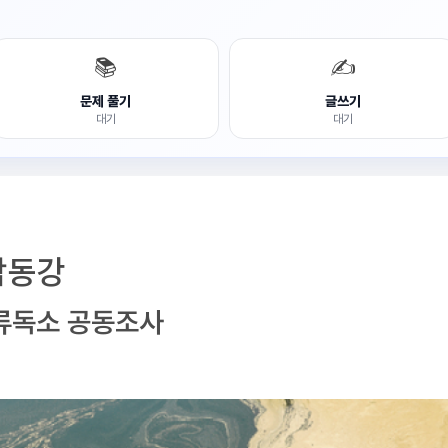
📚
✍️
문제 풀기
글쓰기
대기
대기
낙동강
류독소 공동조사