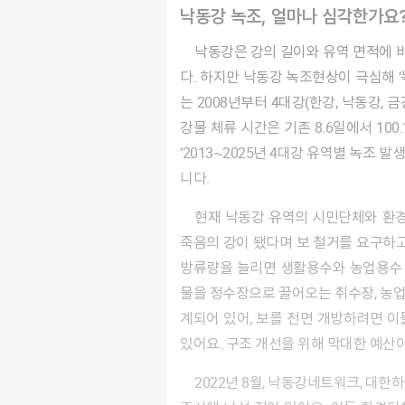
낙동강 녹조, 얼마나 심각한가요
낙동강은 강의 길이와 유역 면적에 비해 인구밀도가 높고, 산업시설과 농경지도 많아 앞에서 설명한 ‘부영양화’로 인한 녹조현상이 일어나기 쉽습니
다. 하지만 낙동강 녹조현상이 극심해 
는 2008년부터 4대강(한강, 낙동강,
강물 체류 시간은 기존 8.6일에서 10
‘2013~2025년 4대강 유역별 녹조
니다.
현재 낙동강 유역의 시민단체와 환경단체들은 물이 막혀 오염되고 물고기가 살 수 없는
죽음의 강이 됐다며 보 철거를 요구하고
방류량을 늘리면 생활용수와 농업용수 
물을 정수장으로 끌어오는 취수장, 농업
계되어 있어, 보를 전면 개방하려면 
있어요. 구조 개선을 위해 막대한 예산
2022년 8월, 낙동강네트워크, 대한하천학회, 환경운동엽합 등이 낙동강 수질에 대한 현장