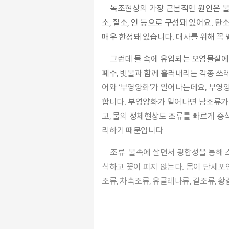
녹조현상의 가장 근본적인 원인은 
소, 질소, 인 등으로 구성돼 있어요. 
매우 한정돼 있습니다. 대사를 위해 꼭
그런데 물 속에 유입되는 오염물질에는 질소와 인이 풍부해서, 조류세포 증식에 매우 좋은 조건이 만들어집니다. 각종 세제류가 섞인 생활하수, 산업
폐수, 빗물과 함께 흘러내리는 각종 쓰
어와 ‘부영양화’가 일어나는데요, 부영
합니다. 부영양화가 일어나면 남조류가
고, 물의 정체현상도 조류를 빠르게 증
리하기 때문입니다.
조류: 물속에 살면서 광합성을 통해 스스로 양분을 만들어내는 하등 식물을 통틀어 이르는 말이다. 뿌리, 줄기, 잎이 구별되지 않으며, 포자에 의해 번
식하고 꽃이 피지 않는다. 몸이 단세포인
조류, 차축조류, 유글레나류, 갈조류, 황