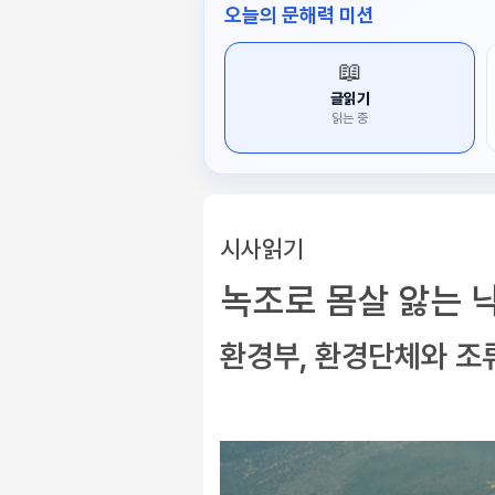
오늘의 문해력 미션
📖
글읽기
읽는 중
시사읽기
녹조로 몸살 앓는 
환경부, 환경단체와 조