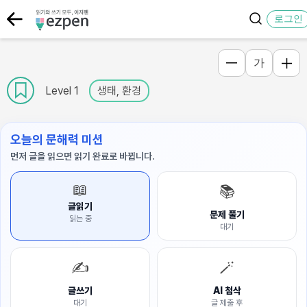
로그인
가
Level 1
생태, 환경
오늘의 문해력 미션
먼저 글을 읽으면 읽기 완료로 바뀝니다.
📖
📚
글읽기
문제 풀기
읽는 중
대기
✍️
🪄
글쓰기
AI 첨삭
대기
글 제출 후