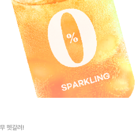
너무 헷갈려!