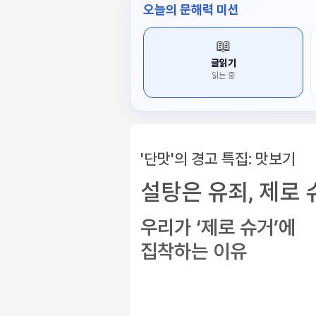
오늘의 문해력 미션
📖
글읽기
읽는 중
'단맛'의 경고 특집: 맛보기
설탕은 유죄, 제로 
우리가 ‘제로 슈거’에
집착하는 이유