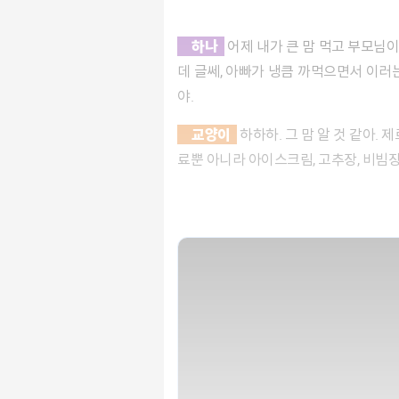
하나
어제 내가 큰 맘 먹고 부모님
데 글쎄, 아빠가 냉큼 까먹으면서 이러는
야.
교양이
하하하. 그 맘 알 것 같아.
료뿐 아니라 아이스크림, 고추장, 비빔장,