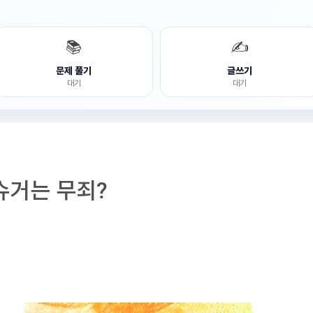
📚
✍️
문제 풀기
글쓰기
대기
대기
슈거는 무죄?