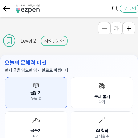
로그인
가
Level 2
사회, 문화
오늘의 문해력 미션
먼저 글을 읽으면 읽기 완료로 바뀝니다.
📖
📚
글읽기
문제 풀기
읽는 중
대기
✍️
🪄
글쓰기
AI 첨삭
대기
글 제출 후