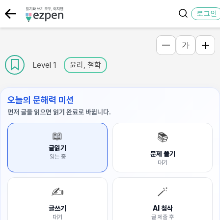
로그인
가
Level 1
윤리, 철학
오늘의 문해력 미션
먼저 글을 읽으면 읽기 완료로 바뀝니다.
📖
📚
글읽기
문제 풀기
읽는 중
대기
✍️
🪄
글쓰기
AI 첨삭
대기
글 제출 후