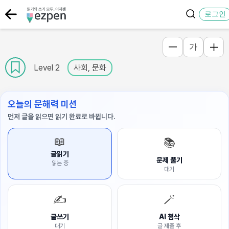
로그인
가
Level 2
사회, 문화
오늘의 문해력 미션
먼저 글을 읽으면 읽기 완료로 바뀝니다.
📖
📚
글읽기
문제 풀기
읽는 중
대기
✍️
🪄
글쓰기
AI 첨삭
대기
글 제출 후