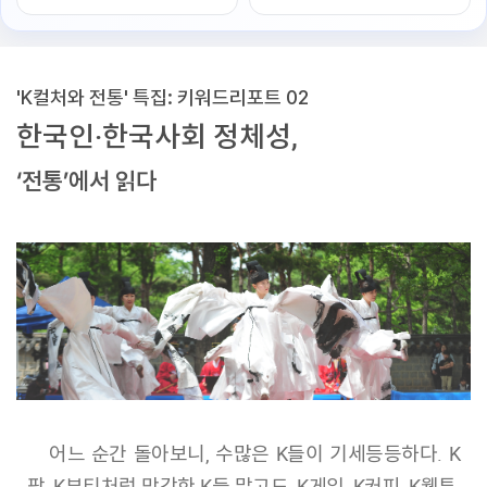
'K컬처와 전통' 특집: 키워드리포트 02
한국인·한국사회 정체성,
‘전통’에서 읽다
어느 순간 돌아보니, 수많은 K들이 기세등등하다. K
팝, K뷰티처럼 막강한 K들 말고도, K게임, K커피, K웹툰,