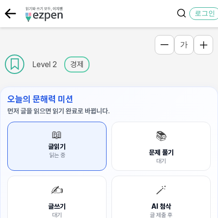
로그인
가
Level 2
경제
오늘의 문해력 미션
먼저 글을 읽으면 읽기 완료로 바뀝니다.
📖
📚
글읽기
문제 풀기
읽는 중
대기
✍️
🪄
글쓰기
AI 첨삭
대기
글 제출 후