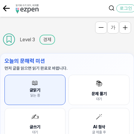
로그인
가
Level 3
경제
오늘의 문해력 미션
먼저 글을 읽으면 읽기 완료로 바뀝니다.
📖
📚
글읽기
문제 풀기
읽는 중
대기
✍️
🪄
글쓰기
AI 첨삭
대기
글 제출 후