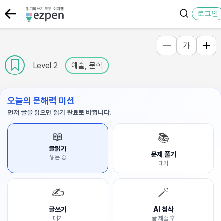
로그인
가
Level 2
예술, 문학
오늘의 문해력 미션
먼저 글을 읽으면 읽기 완료로 바뀝니다.
📖
📚
글읽기
문제 풀기
읽는 중
대기
✍️
🪄
글쓰기
AI 첨삭
대기
글 제출 후