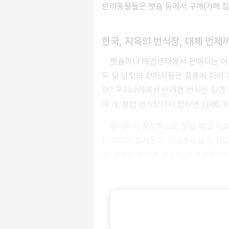
반려동물들은 팻숍 등에서 구매(?)해 
한국, 지옥의 번식장, 대체 언제
펫숍이나 애견센터에서 판매되는 어린 반려동물들은 너무나 사랑스럽다. 이들은 어떤 경로를 거쳐 여기에 왔을까? 반려견을 예로 들자면, 출생 후
두 달 남짓의 강아지들은 품종에 따라 
까? 우리나라에서 반려견 번식은 일명 
여 개, 불법 번식장까지 합치면
2,000
강아지가 정상적으로 젖을 떼고 사료를 먹을 수 있는 시기는 8주 정도 된다. 이 동안 강아지들
은 어미와 형제들과 지내면서 물기 정도
데, 평생의 성격과 행동에 큰 영향을 미
최소 8주, 가능하면 10~12주 정도까
지 않은 동물은 팔 수 없으므로 서류에는
젖도 못 뗀 새끼 강아지들이 경매장으로