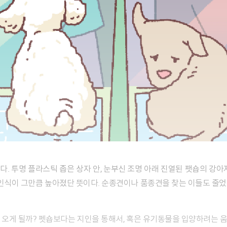
 인식이 그만큼 높아졌단 뜻이다. 순종견이나 품종견을 찾는 이들도 줄