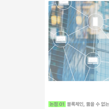
논점 01
블록체인, 뚫을 수 없