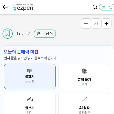
로그인
가
Level 2
인문, 상식
오늘의 문해력 미션
먼저 글을 읽으면 읽기 완료로 바뀝니다.
📖
📚
글읽기
문제 풀기
읽는 중
대기
✍️
🪄
글쓰기
AI 첨삭
대기
글 제출 후