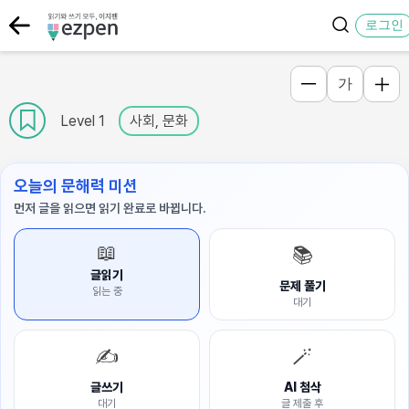
로그인
가
Level 1
사회, 문화
오늘의 문해력 미션
먼저 글을 읽으면 읽기 완료로 바뀝니다.
📖
📚
글읽기
문제 풀기
읽는 중
대기
✍️
🪄
글쓰기
AI 첨삭
대기
글 제출 후